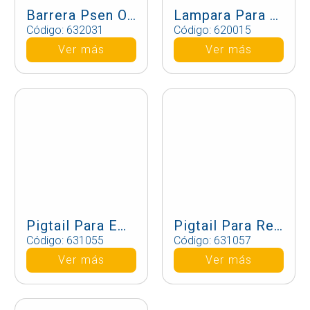
Barrera Psen Opii3H-S-30-180
Lampara Para Muting Pit Si 2.1 Led
Código: 632031
Código: 620015
Ver más
Ver más
Pigtail Para Emisor Psen Op
Pigtail Para Receptor Psen Op (Muting)
Código: 631055
Código: 631057
Ver más
Ver más