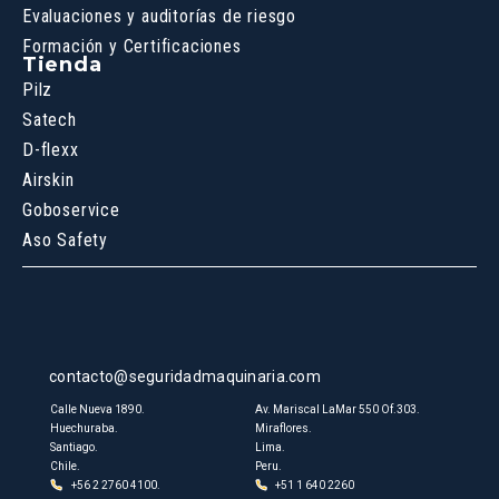
Evaluaciones y auditorías de riesgo
Formación y Certificaciones
Tienda
Pilz
Satech
D-flexx
Airskin
Goboservice
Aso Safety
contacto@seguridadmaquinaria.com
Calle Nueva 1890.
Av. Mariscal LaMar 550 Of.303.
Huechuraba.
Miraflores.
Santiago.
Lima.
Chile.
Peru.
+56 2 2760 4100.
+51 1 640 2260