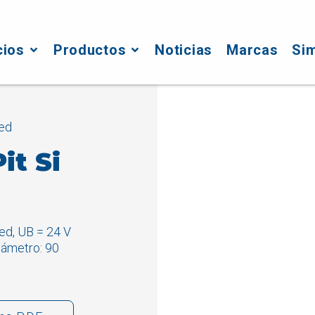
cios
Productos
Noticias
Marcas
Si
Led
it Si
ed, UB = 24 V
iámetro: 90