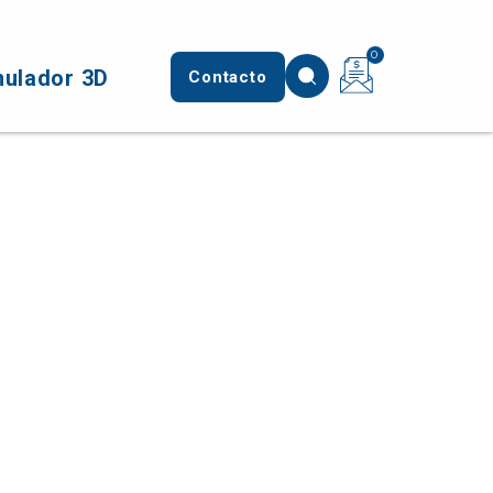
0
mulador 3D
Contacto