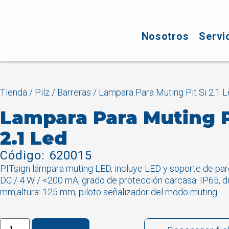
Nosotros
Servi
Tienda
/
Pilz
/
Barreras
/ Lampara Para Muting Pit Si 2.1 
Lampara Para Muting P
2.1 Led
Código: 620015
PITsign lámpara muting LED, incluye LED y soporte de par
DC / 4 W / <200 mA, grado de protección carcasa: IP65, d
mm,altura: 125 mm, piloto señalizador del modo muting.