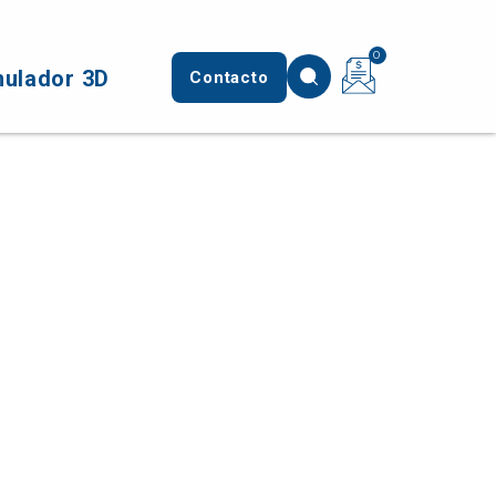
0
mulador 3D
Contacto