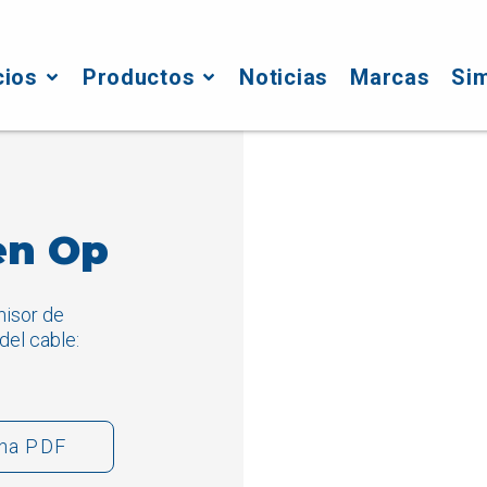
cios
Productos
Noticias
Marcas
Si
en Op
isor de
del cable:
cha PDF