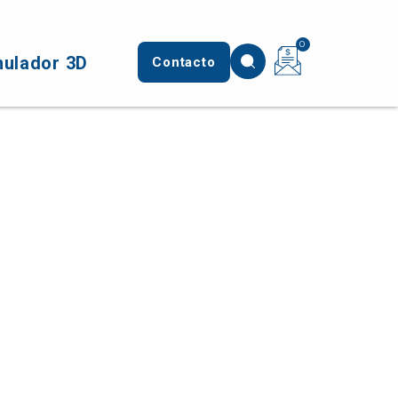
0
mulador 3D
Contacto