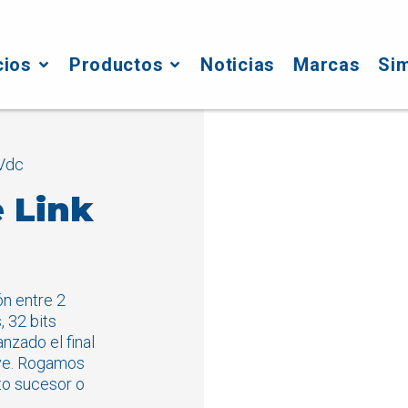
cios
Productos
Noticias
Marcas
Si
4Vdc
 Link
ón entre 2
, 32 bits
nzado el final
reve. Rogamos
cto sucesor o