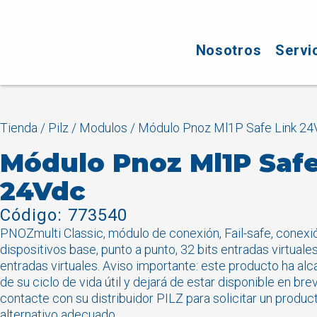
Nosotros
Servi
Tienda
/
Pilz
/
Modulos
/ Módulo Pnoz Ml1P Safe Link 2
Módulo Pnoz Ml1P Safe
24Vdc
Código: 773540
PNOZmulti Classic, módulo de conexión, Fail-safe, conexi
dispositivos base, punto a punto, 32 bits entradas virtuales
entradas virtuales. Aviso importante: este producto ha alca
de su ciclo de vida útil y dejará de estar disponible en b
contacte con su distribuidor PILZ para solicitar un produ
alternativo adecuado.