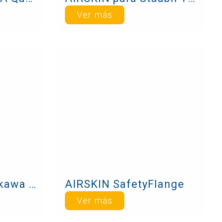
Ver más
AIRSKIN para Yaskawa GP180
AIRSKIN SafetyFlange
Ver más