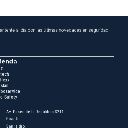
ntente al día con las últimas novedades en seguridad
ienda
lz
tech
flexx
rskin
boservice
o Safety
Av. Paseo de la República 3211,
Piso 6.
San Isidro.