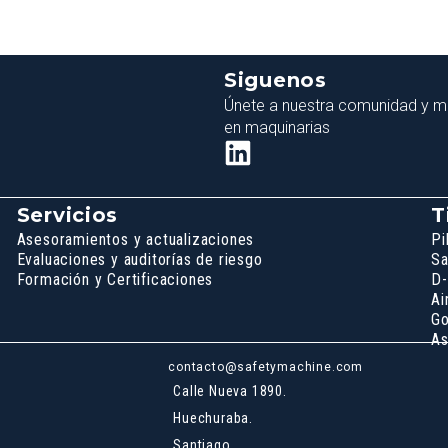
Siguenos
Únete a nuestra comunidad y ma
en maquinarias
Servicios
T
Asesoramientos y actualizaciones
Pi
Evaluaciones y auditorías de riesgo
Sa
Formación y Certificaciones
D-
Ai
Go
As
contacto@safetymachine.com
Calle Nueva 1890.
Huechuraba.
Santiago.