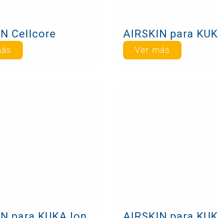
N Cellcore
más
Ver más
AIRSKIN para KUKA Iontec