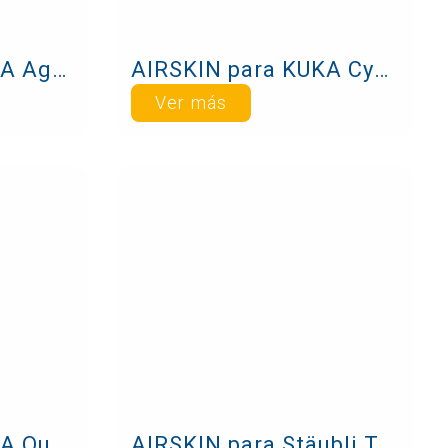
AIRSKIN para KUKA Agilus
AIRSKIN para KUKA Cybertech
Ver más
AIRSKIN para KUKA Quantec
AIRSKIN para Stäubli TX2touch-60