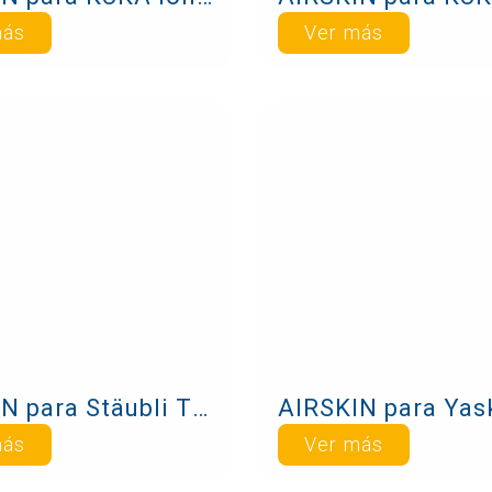
más
Ver más
AIRSKIN para Stäubli TX2touch-90
más
Ver más