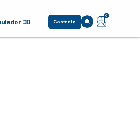
0
mulador 3D
Contacto