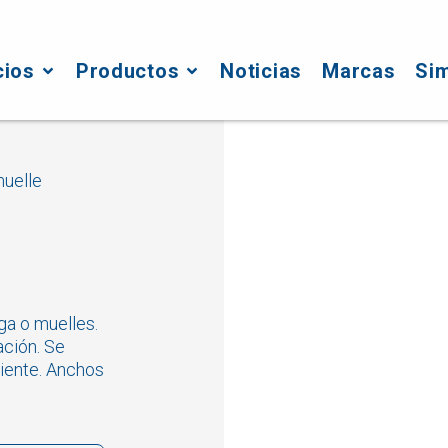
cios
Productos
Noticias
Marcas
Si
muelle
ga o muelles.
ación. Se
iente. Anchos