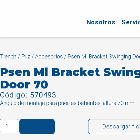
Nosotros
Servi
Tienda
/
Pilz
/
Accesorios
/ Psen Ml Bracket Swinging Do
Psen Ml Bracket Swin
Door 70
Código: 570493
Ángulo de montaje para puertas batientes, altura 70 mm
Cotizar
Descargar fi