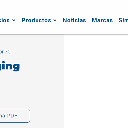
cios
Productos
Noticias
Marcas
Si
or 70
ging
cha PDF