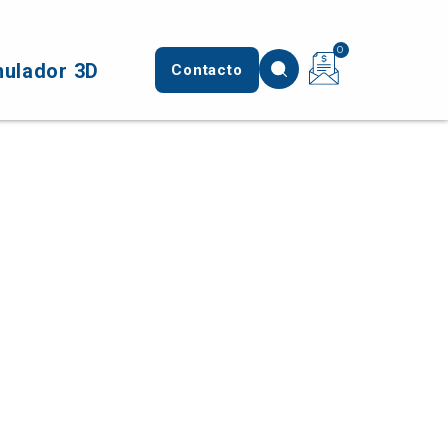
0
mulador 3D
Contacto