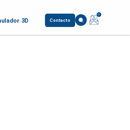
0
mulador 3D
Contacto