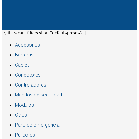
[yith_wcan_filters slug="default-preset-2"]
Accesorios
Barreras
Cables
Conectores
Controladores
Mandos de seguridad
Modulos
Otros
Paro de emergencia
Pullcords