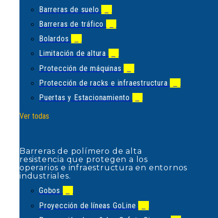
Limitación de altura
(1)
Barreras de suelo
(1)
Protección de máquinas
(2)
Barreras de tráfico
(5)
Protección de racks e infraestructura
(2)
Bolardos
(2)
Puertas y Estacionamiento
(5)
Limitación de altura
(1)
Ver todas
Protección de máquinas
(2)
Protección de racks e infraestructura
(2)
Puertas y Estacionamiento
(5)
Barreras de polímero de alta
resistencia que protegen a los
Ver todas
operarios e infraestructura en
entornos industriales.
Gobos
(1)
Barreras de polímero de alta
Proyección de líneas GoLine
(2)
resistencia que protegen a los
operarios e infraestructura en entornos
Proyección de señales Safety Signum
(2)
industriales.
Proyecciones SYMP
(1)
Gobos
(1)
Ver todas
Proyección de líneas GoLine
(2)