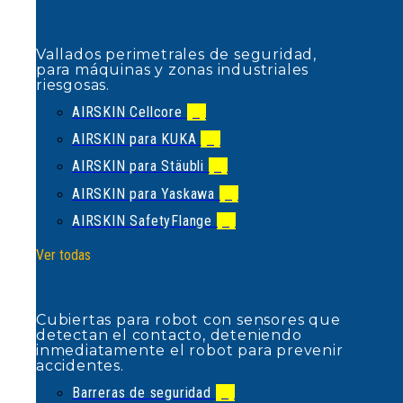
AIRSKIN Cellcore
(1)
AIRSKIN para KUKA
(4)
Vallados perimetrales de seguridad,
para máquinas y zonas industriales
AIRSKIN para Stäubli
(2)
riesgosas.
AIRSKIN para Yaskawa
(1)
AIRSKIN Cellcore
(1)
AIRSKIN SafetyFlange
(1)
AIRSKIN para KUKA
(4)
Ver todas
AIRSKIN para Stäubli
(2)
AIRSKIN para Yaskawa
(1)
AIRSKIN SafetyFlange
(1)
Cubiertas para robot con sensores
que detectan el contacto,
Ver todas
deteniendo inmediatamente el robot
para prevenir accidentes.
Barreras de seguridad
(1)
Cubiertas para robot con sensores que
Barreras de suelo
(1)
detectan el contacto, deteniendo
inmediatamente el robot para prevenir
Barreras de tráfico
(5)
accidentes.
Bolardos
(2)
Barreras de seguridad
(1)