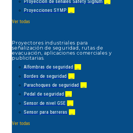
Proyección de señales Safety Signum
(2)
Proyecciones SYMP
(1)
Proyectores industriales para
señalización de seguridad, rutas de
Ver todas
evacuación, aplicaciones comerciales
y publicitarias.
Alfombras de seguridad
(1)
Proyectores industriales para
Bordes de seguridad
(1)
señalización de seguridad, rutas de
evacuación, aplicaciones comerciales y
Parachoques de seguridad
(1)
publicitarias.
Pedal de seguridad
(1)
Alfombras de seguridad
(1)
Sensor de nivel GSE
(1)
Bordes de seguridad
(1)
Sensor para barreras
(1)
Parachoques de seguridad
(1)
Ver todas
Pedal de seguridad
(1)
Sensor de nivel GSE
(1)
Sensor para barreras
(1)
Empresa alemana líder en el
desarrollo y fabricación de sistemas
Ver todas
de seguridad de sensores tipo bordes,
parachoques y alfombras de