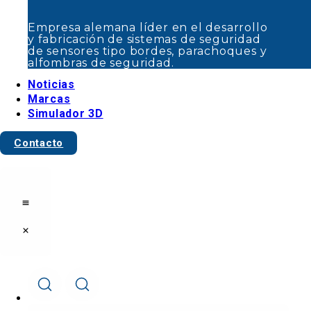
seguridad.
Noticias
Empresa alemana líder en el desarrollo
Marcas
y fabricación de sistemas de seguridad
de sensores tipo bordes, parachoques y
Simulador 3D
alfombras de seguridad.
Contacto
Noticias
Marcas
Simulador 3D
Contacto
Cerrar
Abrir