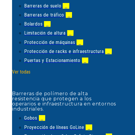
Limitación de altura
(1)
Barreras de suelo
(1)
Protección de máquinas
(2)
Barreras de tráfico
(5)
Protección de racks e infraestructura
(2)
Bolardos
(2)
Puertas y Estacionamiento
(5)
Limitación de altura
(1)
Ver todas
Protección de máquinas
(2)
Protección de racks e infraestructura
(2)
Puertas y Estacionamiento
(5)
Barreras de polímero de alta
resistencia que protegen a los
Ver todas
operarios e infraestructura en
entornos industriales.
Gobos
(1)
Barreras de polímero de alta
Proyección de líneas GoLine
(2)
resistencia que protegen a los
operarios e infraestructura en entornos
Proyección de señales Safety Signum
(2)
industriales.
Proyecciones SYMP
(1)
Gobos
(1)
Ver todas
Proyección de líneas GoLine
(2)