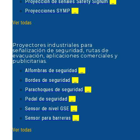
Proyección de señales Safety Signum
(2)
Proyecciones SYMP
(1)
Proyectores industriales para
señalización de seguridad, rutas de
Ver todas
evacuación, aplicaciones comerciales
y publicitarias.
Alfombras de seguridad
(1)
Proyectores industriales para
Bordes de seguridad
(1)
señalización de seguridad, rutas de
evacuación, aplicaciones comerciales y
Parachoques de seguridad
(1)
publicitarias.
Pedal de seguridad
(1)
Alfombras de seguridad
(1)
Sensor de nivel GSE
(1)
Bordes de seguridad
(1)
Sensor para barreras
(1)
Parachoques de seguridad
(1)
Ver todas
Pedal de seguridad
(1)
Sensor de nivel GSE
(1)
Sensor para barreras
(1)
Empresa alemana líder en el
desarrollo y fabricación de sistemas
Ver todas
de seguridad de sensores tipo bordes,
parachoques y alfombras de