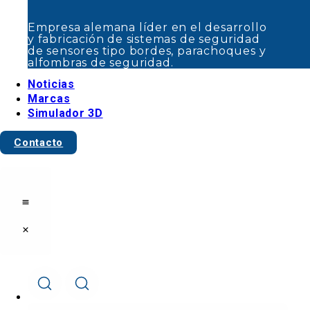
seguridad.
Noticias
Empresa alemana líder en el desarrollo
Marcas
y fabricación de sistemas de seguridad
de sensores tipo bordes, parachoques y
Simulador 3D
alfombras de seguridad.
Contacto
Noticias
Marcas
Simulador 3D
Contacto
Cerrar
Abrir