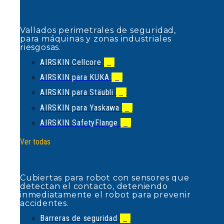
AIRSKIN Cellcore
(1)
AIRSKIN para KUKA
(4)
Vallados perimetrales de seguridad,
para máquinas y zonas industriales
AIRSKIN para Stäubli
(2)
riesgosas.
AIRSKIN para Yaskawa
(1)
AIRSKIN Cellcore
(1)
AIRSKIN SafetyFlange
(1)
AIRSKIN para KUKA
(4)
Ver todas
AIRSKIN para Stäubli
(2)
AIRSKIN para Yaskawa
(1)
AIRSKIN SafetyFlange
(1)
Cubiertas para robot con sensores
que detectan el contacto,
Ver todas
deteniendo inmediatamente el robot
para prevenir accidentes.
Barreras de seguridad
(1)
Cubiertas para robot con sensores que
Barreras de suelo
(1)
detectan el contacto, deteniendo
inmediatamente el robot para prevenir
Barreras de tráfico
(5)
accidentes.
Bolardos
(2)
Barreras de seguridad
(1)