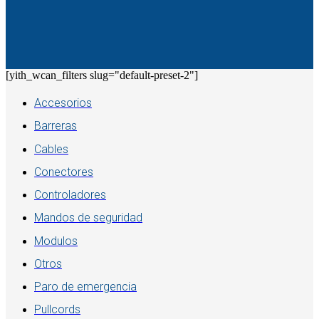
[yith_wcan_filters slug="default-preset-2"]
Accesorios
Barreras
Cables
Conectores
Controladores
Mandos de seguridad
Modulos
Otros
Paro de emergencia
Pullcords