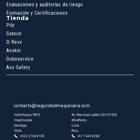
Evaluaciones y auditorías de riesgo
Formación y Certificaciones
Tienda
Pilz
Satech
D-flexx
Airskin
Goboservice
Aso Safety
contacto@seguridadmaquinaria.com
Calle Nueva 1890.
Av. Mariscal LaMar 550 Of.303.
Huechuraba.
Miraflores.
Santiago.
Lima.
Chile.
Peru.
+56 2 2760 4100.
+51 1 640 2260