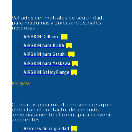
AIRSKIN Cellcore
(1)
AIRSKIN para KUKA
(4)
Vallados perimetrales de seguridad,
para máquinas y zonas industriales
AIRSKIN para Stäubli
(2)
riesgosas.
AIRSKIN para Yaskawa
(1)
AIRSKIN Cellcore
(1)
AIRSKIN SafetyFlange
(1)
AIRSKIN para KUKA
(4)
Ver todas
AIRSKIN para Stäubli
(2)
AIRSKIN para Yaskawa
(1)
AIRSKIN SafetyFlange
(1)
Cubiertas para robot con sensores
que detectan el contacto,
Ver todas
deteniendo inmediatamente el robot
para prevenir accidentes.
Barreras de seguridad
(1)
Cubiertas para robot con sensores que
Barreras de suelo
(1)
detectan el contacto, deteniendo
inmediatamente el robot para prevenir
Barreras de tráfico
(5)
accidentes.
Bolardos
(2)
Barreras de seguridad
(1)