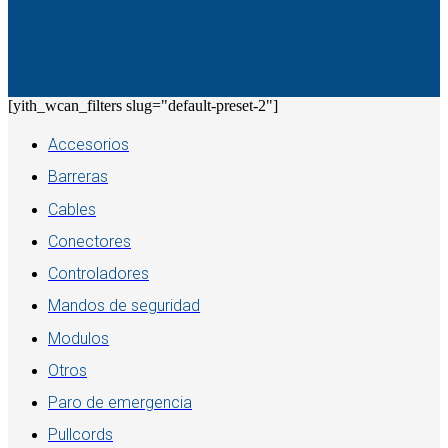
[yith_wcan_filters slug="default-preset-2"]
Accesorios
Barreras
Cables
Conectores
Controladores
Mandos de seguridad
Modulos
Otros
Paro de emergencia
Pullcords