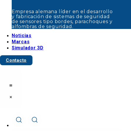
seguridad.
Noticias
Empresa alemana líder en el desarrollo
Marcas
y fabricación de sistemas de seguridad
de sensores tipo bordes, parachoques y
Simulador 3D
alfombras de seguridad.
Contacto
Noticias
Marcas
Simulador 3D
Contacto
Cerrar
Abrir