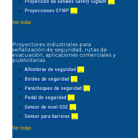
Proyección de señales Safety Signum
(2)
Proyecciones SYMP
(1)
Proyectores industriales para
señalización de seguridad, rutas de
Ver todas
evacuación, aplicaciones comerciales
y publicitarias.
Alfombras de seguridad
(1)
Proyectores industriales para
Bordes de seguridad
(1)
señalización de seguridad, rutas de
evacuación, aplicaciones comerciales y
Parachoques de seguridad
(1)
publicitarias.
Pedal de seguridad
(1)
Alfombras de seguridad
(1)
Sensor de nivel GSE
(1)
Bordes de seguridad
(1)
Sensor para barreras
(1)
Parachoques de seguridad
(1)
Ver todas
Pedal de seguridad
(1)
Sensor de nivel GSE
(1)
Sensor para barreras
(1)
Empresa alemana líder en el
desarrollo y fabricación de sistemas
Ver todas
de seguridad de sensores tipo bordes,
parachoques y alfombras de