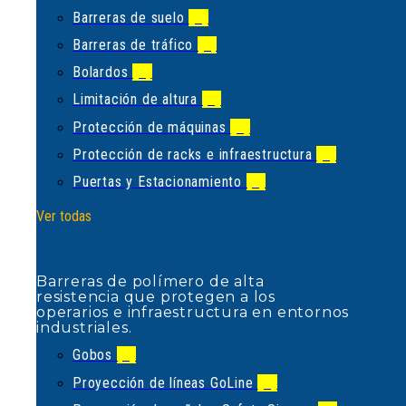
Limitación de altura
(1)
Barreras de suelo
(1)
Protección de máquinas
(2)
Barreras de tráfico
(5)
Protección de racks e infraestructura
(2)
Bolardos
(2)
Puertas y Estacionamiento
(5)
Limitación de altura
(1)
Ver todas
Protección de máquinas
(2)
Protección de racks e infraestructura
(2)
Puertas y Estacionamiento
(5)
Barreras de polímero de alta
resistencia que protegen a los
Ver todas
operarios e infraestructura en
entornos industriales.
Gobos
(1)
Barreras de polímero de alta
Proyección de líneas GoLine
(2)
resistencia que protegen a los
operarios e infraestructura en entornos
Proyección de señales Safety Signum
(2)
industriales.
Proyecciones SYMP
(1)
Gobos
(1)
Ver todas
Proyección de líneas GoLine
(2)