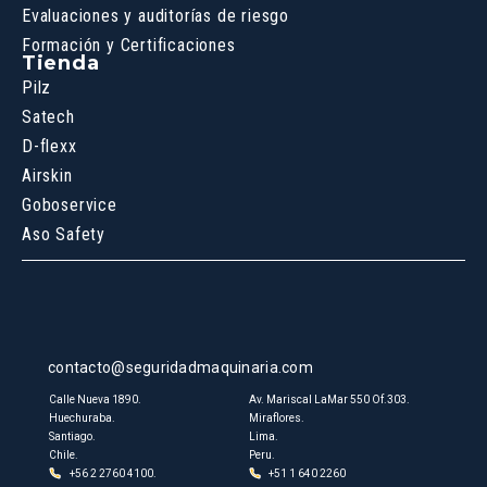
Evaluaciones y auditorías de riesgo
Formación y Certificaciones
Tienda
Pilz
Satech
D-flexx
Airskin
Goboservice
Aso Safety
contacto@seguridadmaquinaria.com
Calle Nueva 1890.
Av. Mariscal LaMar 550 Of.303.
Huechuraba.
Miraflores.
Santiago.
Lima.
Chile.
Peru.
+56 2 2760 4100.
+51 1 640 2260