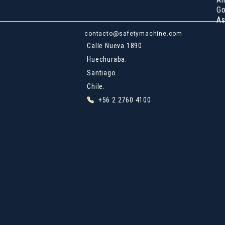
Go
As
contacto@safetymachine.com
Calle Nueva 1890.
Huechuraba.
Santiago.
Chile.
+56 2 2760 4100