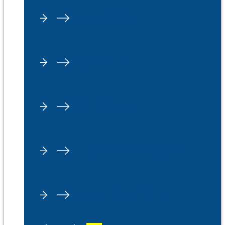
Satech
Airskin
D-flexx
Goboservice
Aso Safety