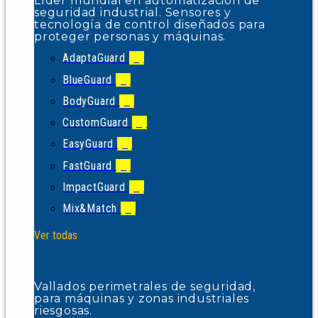
Líder mundial en automatización de
seguridad industrial. Sensores y
tecnología de control diseñados para
proteger personas y máquinas.
AdaptaGuard
(1)
BlueGuard
(1)
BodyGuard
(1)
CustomGuard
(1)
EasyGuard
(1)
FastGuard
(1)
ImpactGuard
(1)
Mix&Match
(1)
Ver todas
Vallados perimetrales de seguridad,
para máquinas y zonas industriales
riesgosas.