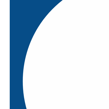
Pedal de seguridad
(1)
Sensor de nivel GSE
(1)
Sensor para barreras
(1)
Ver todas
Empresa alemana líder en el desarrollo
y fabricación de sistemas de seguridad
de sensores tipo bordes, parachoques y
alfombras de seguridad.
Noticias
Marcas
Simulador 3D
Contacto