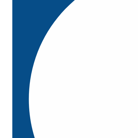
Abrir Productos
Pilz
Satech
Airskin