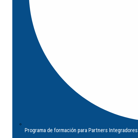
Contacto
Nosotros
Servicios
Asesoramiento y Actualizaciones
Evaluación de Riesgo e
Implementación
Formación y Certificaciones
Tienda
Pilz
Satech
AIRSKIN
Programa de formación para Partners Integradores
D-flexx