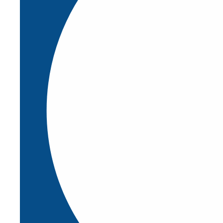
Asesoramiento en adquisición de máquinas
Evaluación de Riesgo e