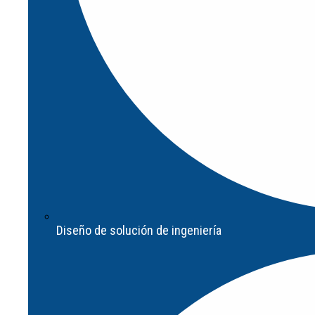
EasyGuard
(1)
FastGuard
(1)
ImpactGuard
(1)
Mix&Match
(1)
Ver todas
Vallados perimetrales de seguridad,
para máquinas y zonas industriales
riesgosas.
AIRSKIN Cellcore
(1)
AIRSKIN para KUKA
(4)
Diseño de solución de ingeniería
AIRSKIN para Stäubli
(2)
AIRSKIN para Yaskawa
(1)
AIRSKIN SafetyFlange
(1)
Ver todas