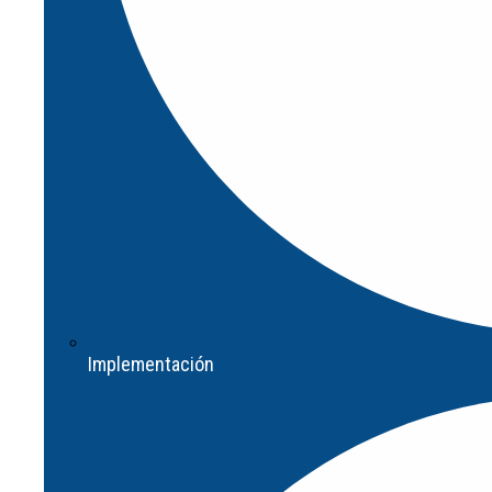
Barreras de polímero de alta
resistencia que protegen a los
operarios e infraestructura en entornos
industriales.
Gobos
(1)
Proyección de líneas GoLine
(2)
Proyección de señales Safety Signum
(2)
Proyecciones SYMP
(1)
Ver todas
Proyectores industriales para
señalización de seguridad, rutas de
Implementación
evacuación, aplicaciones comerciales y
publicitarias.
Alfombras de seguridad
(1)
Bordes de seguridad
(1)
Parachoques de seguridad
(1)