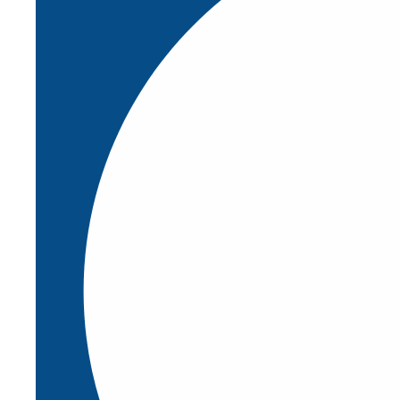
Modulos
(38)
Otros
(2)
Paro de emergencia
(3)
Pullcords
(7)
Relés
(37)
Sensores
(49)
Ver todas
Líder mundial en automatización de
seguridad industrial. Sensores y
tecnología de control diseñados para
proteger personas y máquinas.
AdaptaGuard
(1)
BlueGuard
(1)
BodyGuard
(1)
CustomGuard
(1)