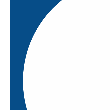
Cubiertas para robot con sensores que
detectan el contacto, deteniendo
inmediatamente el robot para prevenir
accidentes.
Barreras de seguridad
(1)
Barreras de suelo
(1)
Barreras de tráfico
(5)
Bolardos
(2)
Limitación de altura
(1)
Protección de máquinas
(2)
Protección de racks e infraestructura
(2)
Puertas y Estacionamiento
(5)
Ver todas